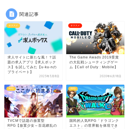
関連記事
オススメ
オススメ
求人サイトに新たな風！？話
The Game Awads 2019受賞
題の求人アプリ【求人ボック
の大乱戦シューティングゲー
ス】を試してみた【u-ku-nの
ム【Call of Duty : Mobile】
プライベート】
2023年3月8日
2020年6月18日
RPG
RPG
TVCMで話題の放置型
国民的人気RPG「ドラゴンク
RPG【放置少女～百花繚乱の
エスト」の世界観を体現でき