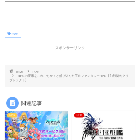
RPG
スポンサーリンク
HOME
RPG
RPGの要素をこれでもか！と盛り込んだ王道ファンタジーRPG【幻獣契約クリ
プトラクト】
関連記事
RPG
RPG