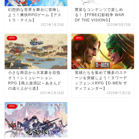
幻想的な世界を舞台に冒険し
豊富なコンテンツで楽しめ
よう！爽快RPGゲーム【アス
る！【FFBE幻影戦争 WAR
トラ・テイル】
OF THE VISIONS】
2021年1月20日
2020年5月25日
RPG
RPG
小さな商店から大富豪を目指
英雄たちを集めて幾多のステ
そう！シミュレーション
ージを突破しよう！タワーデ
RPG【商人放浪記～あきんど
ィフェンスRPG【D-MEN ザ
の成り上がり道】
ディフェンダー】
2021年2月26日
2020年12月2日
RPG