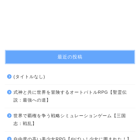
最近の投稿
(タイトルなし)
式神と共に世界を冒険するオートバトルRPG【聖霊伝
説：最強への道】
世界で覇権を争う戦略シミュレーションゲーム【三国
志：戦乱】
自由度の高い美少女RPG【やばい！少女に囲まれた！】