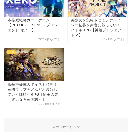
本格派戦略カードゲーム
美少女を集結させてファンタ
【PROJECT XENO（プロジ
ジー世界を舞台に戦っていく
ェクト ゼノ）】
バトルRPG【神姫プロジェク
ト A】
2023年5月21日
2021年1月25日
RPG
豪華声優陣のボイスも必見！
三國マップをどんどん占領し
ていく陣取りRPG【覇王の業
～波乱なる三国志～】
2021年3月14日
スポンサーリンク