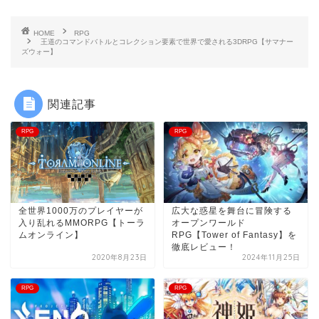
HOME
RPG
王道のコマンドバトルとコレクション要素で世界で愛される3DRPG【サマナー
ズウォー】
関連記事
RPG
RPG
全世界1000万のプレイヤーが
広大な惑星を舞台に冒険する
入り乱れるMMORPG【トーラ
オープンワールド
ムオンライン】
RPG【Tower of Fantasy】を
徹底レビュー！
2020年8月23日
2024年11月25日
RPG
RPG