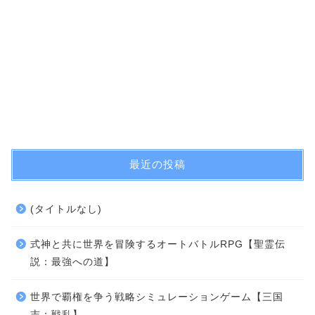
最近の投稿
(タイトルなし)
式神と共に世界を冒険するオートバトルRPG【聖霊伝
説：最強への道】
世界で覇権を争う戦略シミュレーションゲーム【三国
志：戦乱】