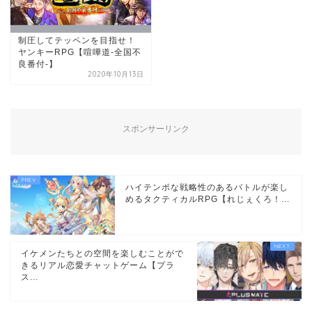
制圧してテッペンを目指せ！
ヤンキーRPG【喧嘩道-全国不
良番付-】
2020年10月13日
スポンサーリンク
ハイテンポな戦略性のあるバトルが楽し
めるタクティカルRPG【れじぇくろ！...
イケメンたちとの空間を楽しむことがで
きるリアル恋愛チャットゲーム【プラ
ス...