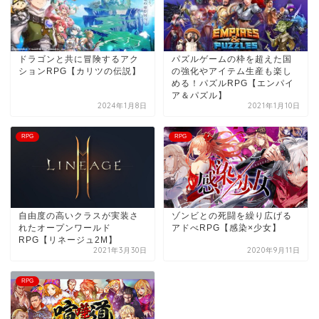
ドラゴンと共に冒険するアク
パズルゲームの枠を超えた国
ションRPG【カリツの伝説】
の強化やアイテム生産も楽し
める！パズルRPG【エンパイ
ア＆パズル】
2024年1月8日
2021年1月10日
RPG
RPG
自由度の高いクラスが実装さ
ゾンビとの死闘を繰り広げる
れたオープンワールド
アドべRPG【感染×少女】
RPG【リネージュ2M】
2021年3月30日
2020年9月11日
RPG