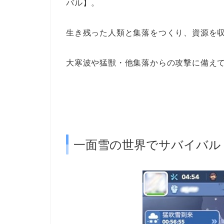
バル】
。
生き残った人類と集落をつくり、資源を
大寒波や猛獣・
他集落からの攻撃に備え
一面雪の世界でサバイバル