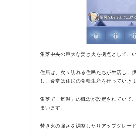
集落中央の
巨大な焚き火
を拠点として、
住居は、次々訪れる
住民たちが生活し
、
し、食堂は住民の食糧生産を行っていき
集落で「
気温」
の概念が設定されていて
まいます。
焚き火の強さを調整したりアップグレー