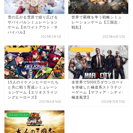
雪の広がる雪原で繰り広げる
世界で覇権を争う戦略シミュ
サバイバルシミュレーション
レーションゲーム【三国志：
ゲーム【ホワイトアウト・サ
戦乱】
バイバル】
2023年3月1日
2025年6月12日
シミュレーション
シミュレーション
15人のイケメンヒーローたち
全世界で5000万ダウンロード
と共に戦う育成シミュレーシ
を突破した極道系ストラテジ
ョンゲーム【エリオスライジ
ーゲーム【マフィア・シティ-
ングヒーローズ】
極道風雲】
2021年6月16日
2020年10月15日
シミュレーション