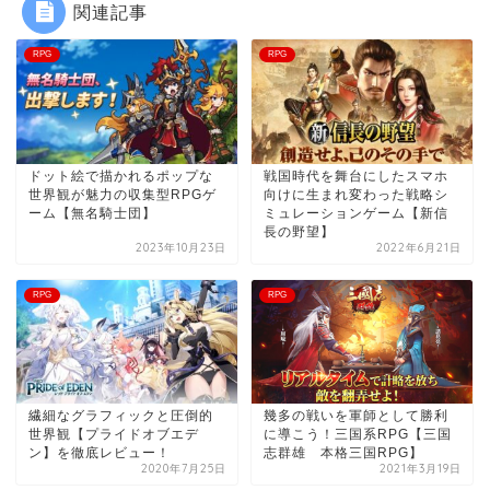
関連記事
RPG
RPG
ドット絵で描かれるポップな
戦国時代を舞台にしたスマホ
世界観が魅力の収集型RPGゲ
向けに生まれ変わった戦略シ
ーム【無名騎士団】
ミュレーションゲーム【新信
長の野望】
2023年10月23日
2022年6月21日
RPG
RPG
繊細なグラフィックと圧倒的
幾多の戦いを軍師として勝利
世界観【プライドオブエデ
に導こう！三国系RPG【三国
ン】を徹底レビュー！
志群雄 本格三国RPG】
2020年7月25日
2021年3月19日