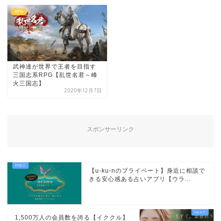
RPG
武神達が世界で王者を目指す
三国志系RPG【乱世名君～峰
火三国志】
2020年12月7日
スポンサーリンク
【u-ku-nのプライベート】身近に相談で
きる安心感ある占いアプリ【ウラ...
1,500万人の会員数を誇る【イククル】