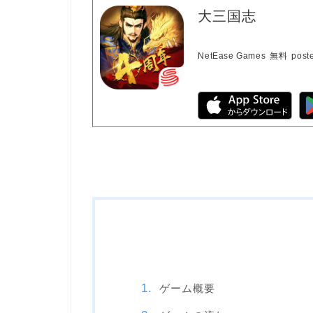
大三国志
NetEase Games
無料
post
ゲーム概要