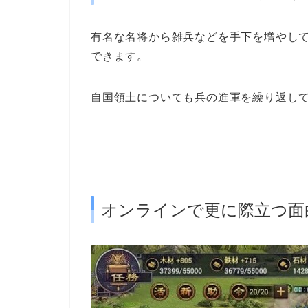
有名な名将から雑兵などを手下を増やし
できます。
自国領土についても兵の
進軍
を繰り返し
オンラインで更に際立つ面