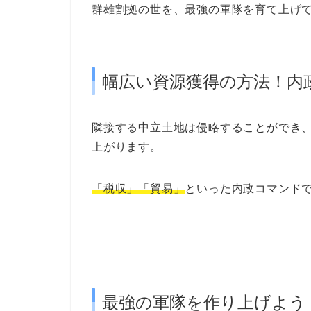
群雄割拠の世を、最強の軍隊を育て上げ
幅広い資源獲得の方法！内
隣接する中立土地は
侵略することができ
上がります。
「税収」「貿易」
といった
内政コマンド
最強の軍隊を作り上げよう