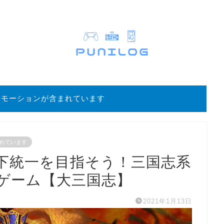
ロモーションが含まれています
れています
下統一を目指そう！三国志系
ゲーム【大三国志】
2021年1月13日